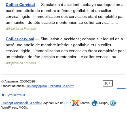
Collier Cervical
— Simulation d accident ; cobaye sur lequel on a
posé une attelle de membre inférieur gonflable et un collier
cervical rigide, l immobilisation des cervicales étant complétée par
un maintien de tête occipito mentonnier. Le collier cervical,… …
Wikipédia en Français
Collier cervical
— Simulation d accident ; cobaye sur lequel on a
posé une attelle de membre inférieur gonflable et un collier
cervical rigide, l immobilisation des cervicales étant complétée par
un maintien de tête occipito mentonnier. Le collier cervical, ou …
Wikipédia en Français
© Академик, 2000-2026
18+
Обратная связь:
Техподдержка
,
Реклама на сайте
👣 Путешествия
Экспорт словарей на сайты
, сделанные на PHP,
Joomla,
Drupal,
WordPress, MODx.