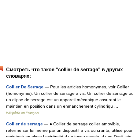
Смотреть что такое "collier de serrage" в других
словарях:
Collier De Serrage
— Pour les articles homonymes, voir Collier
(homonymie). Un collier de serrage à vis. Un collier de serrage ou
un clipse de serrage est un appareil mécanique assurant le
maintien en position dans un enmanchement cylindriqu …
Wikipédia en Français
Collier de serrage
— ● Collier de serrage collier amovible,
refermé sur lui même par un dispositif à vis ou cranté, utilisé pour
maintenir en place l extrémité d un tuyau souple, d une Durit, etc