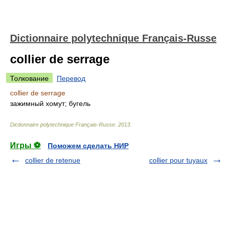
Dictionnaire polytechnique Français-Russe
collier de serrage
Толкование
Перевод
collier de serrage
зажимный хомут; бугель
Dictionnaire polytechnique Français-Russe
.
2013
.
Игры ⚽
Поможем сделать НИР
collier de retenue
collier pour tuyaux