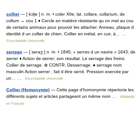
collier
— [ kɔlje ] n. m. • coler XIIe; lat. collare, collarium, de
collum → cou 1 ♦ Cercle en matière résistante qu on met au cou
de certains animaux pour pouvoir les attacher. Anneau, plaque d
identité d un collier de chien. Collier en métal, en cuir, à… …
Encyclopédie Universelle
serrage
— [ seraʒ ] n. m. • 1845; « serres d un navire » 1643; de
serrer ♦ Action de serrer; son résultat. Le serrage des freins.
Collier de serrage. ⊗ CONTR. Desserrage. ● serrage nom
masculin Action serrer ; fait d être serré. Pression exercée par
un… …
Encyclopédie Universelle
Collier (Homonymie)
— Cette page d’homonymie répertorie les
différents sujets et articles partageant un même nom …
Wikipédia
en Français